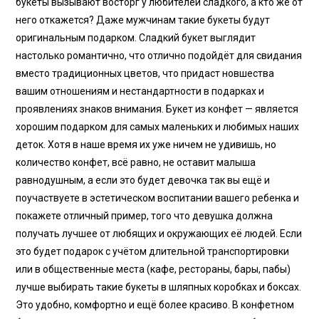
букеты вызывают восторг у любителей сладкого, а кто же от
него откажется? Даже мужчинам такие букеты будут
оригинальным подарком. Сладкий букет выглядит
настолько романтично, что отлично подойдёт для свидания
вместо традиционных цветов, что придаст новшества
вашим отношениям и нестандартности в подарках и
проявлениях знаков внимания. Букет из конфет — является
хорошим подарком для самых маленьких и любимых наших
деток. Хотя в наше время их уже ничем не удивишь, но
количество конфет, всё равно, не оставит малыша
равнодушным, а если это будет девочка так вы ещё и
поучаствуете в эстетическом воспитании вашего ребенка и
покажете отличный пример, того что девушка должна
получать лучшее от любящих и окружающих её людей. Если
это будет подарок с учётом длительной транспортировки
или в общественные места (кафе, рестораны, бары, пабы)
лучше выбирать такие букеты в шляпных коробках и боксах.
Это удобно, комфортно и ещё более красиво. В конфетном