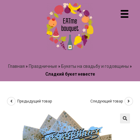
Главная
»
Праздничные
»
Букеты на свадьбу и годовщины
»
Сладкий букет невесте
Предыдущий товар
Следующий товар
🔍