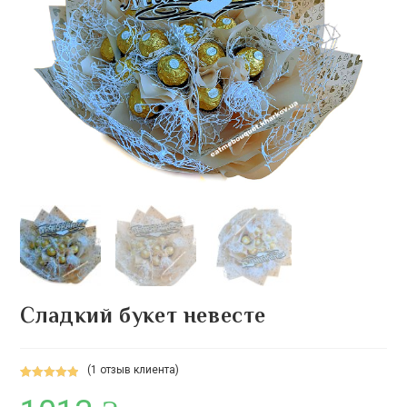
Сладкий букет невесте
(
1
отзыв клиента)
Рейтинг
1
5.00
из 5 на