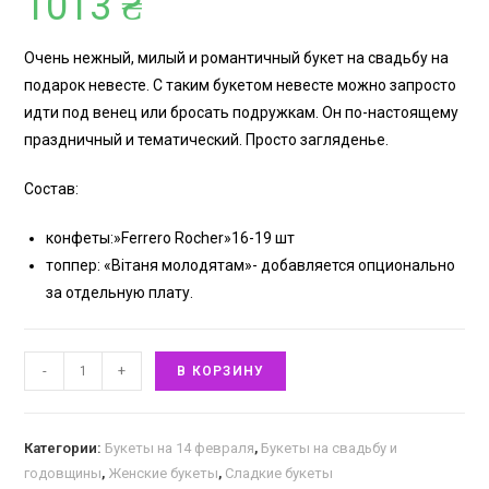
1013
₴
основе
опроса
Очень нежный, милый и романтичный букет на свадьбу на
пользовател
я
подарок невесте. С таким букетом невесте можно запросто
идти под венец или бросать подружкам. Он по-настоящему
праздничный и тематический. Просто загляденье.
Состав:
конфеты:»Ferrero Rocher»16-19 шт
топпер: «Вiтаня молодятам»- добавляется опционально
за отдельную плату.
-
+
В КОРЗИНУ
Категории:
Букеты на 14 февраля
,
Букеты на свадьбу и
годовщины
,
Женские букеты
,
Сладкие букеты