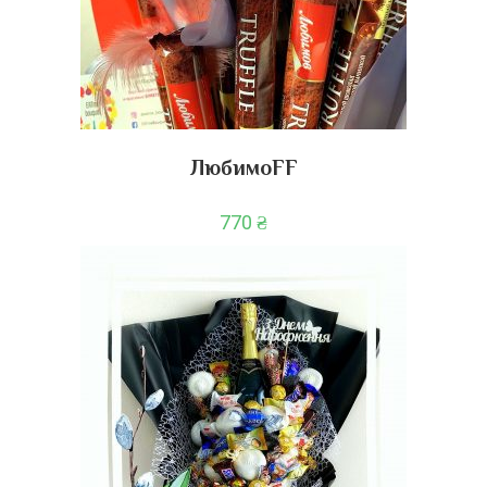
ЛюбимоFF
770
₴