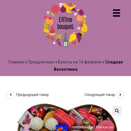
Главная
»
Праздничные
»
Букеты на 14 февраля
»
Сладкая
Валентинка
Предыдущий товар
Следующий товар
🔍