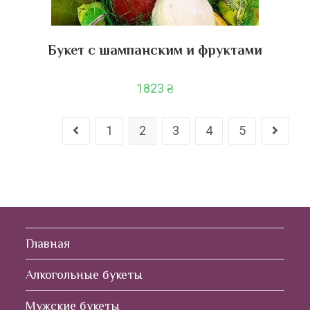
Букет с шампанским и фруктами
1823
₴
1
2
3
4
5
Главная
Алкогольные букеты
Мужские букеты