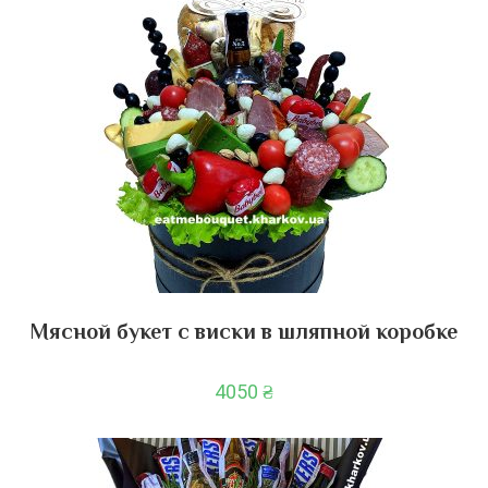
Мясной букет с виски в шляпной коробке
4050
₴