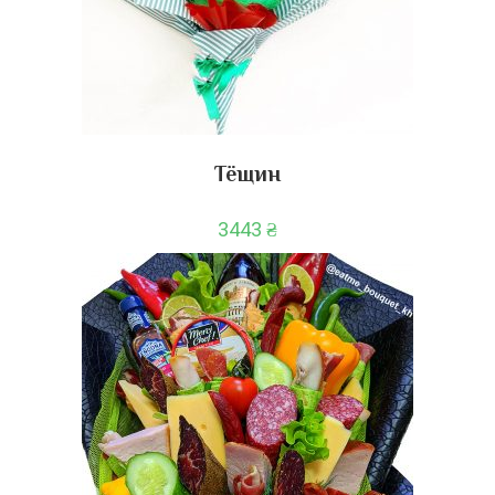
Тёщин
3443
₴