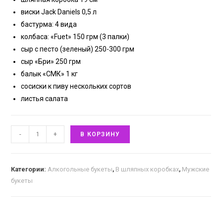
виски Jack Daniels 0,5 л
бастурма: 4 вида
колбаса: «Fuet» 150 грм (3 палки)
сыр с песто (зеленый) 250-300 грм
сыр «Бри» 250 грм
балык «СМК» 1 кг
сосиски к пиву нескольких сортов
листья салата
-
+
В КОРЗИНУ
Категории:
Алкогольные букеты
,
В шляпных коробках
,
Мужские
букеты