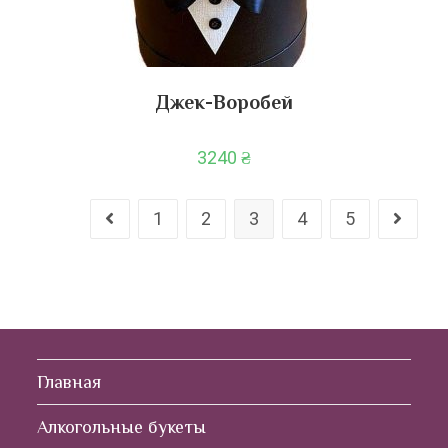
Джек-Воробей
3240
₴
1
2
3
4
5
Главная
Алкогольные букеты