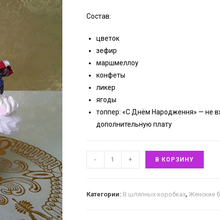
я
Состав:
цветок
зефир
маршмеллоу
конфеты
ликер
ягоды
топпер: «C Днём Народження» — не вх
дополнительную плату
-
+
В КОРЗИНУ
Категории:
В шляпных коробках
,
Женские 