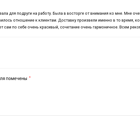
зала для подруги на работу. Была в восторге от внимания ко мне. Мне оч
вилось отношение к клиентам. Доставку произвели именно в то время, к
ет сам по себе очень красивый, сочетание очень гармоничное. Всем реком
оля помечены
*