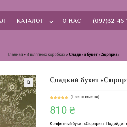
АЯ
КАТАЛОГ
О НАС
(097)32-45-
Главная
»
В шляпных коробках
»
Сладкий букет «Сюрприз»
Сладкий букет «Сюрпр
🔍
(
1
отзыв клиента)
Рейтинг
1
810
₴
5.00
из 5 на
основе
опроса
Конфетный букет «Сюрприз». Подойдет л
пользовател