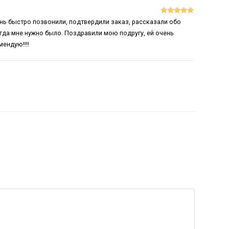
Оценка
5
из
ень быстро позвонили, подтвердили заказ, рассказали обо
5
огда мне нужно было. Поздравили мою подругу, ей очень
ендую!!!!