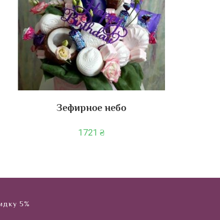
Зефирное небо
1721
₴
кидку 5%