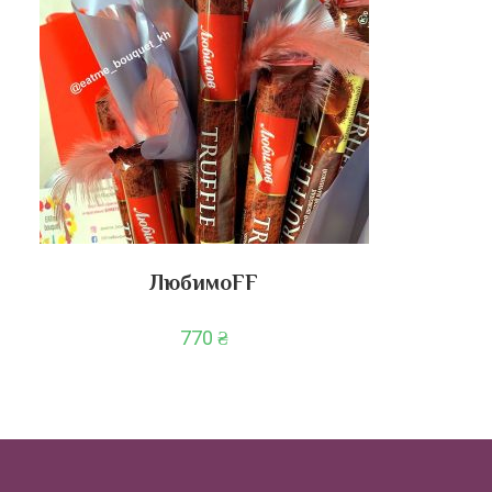
ЛюбимоFF
770
₴