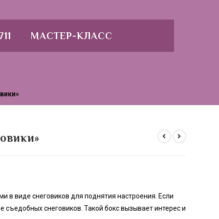
711
МАСТЕР-КЛАСС
вики»
говики»
ми в виде снеговиков для поднятия настроения. Если
виде съедобных снеговиков. Такой бокс вызывает интерес и