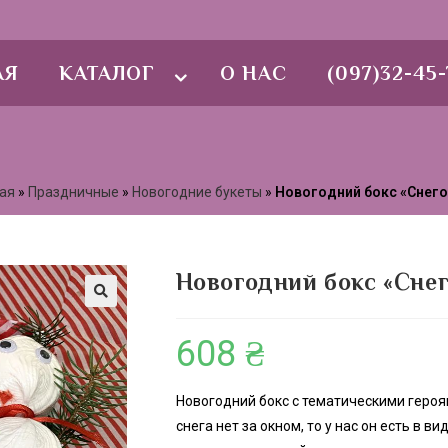
АЯ
КАТАЛОГ
О НАС
(097)32-45-
ая
»
Праздничные
»
Новогодние букеты
»
Новогодний бокс «Снего
Новогодний бокс «Сне
🔍
608
₴
Новогодний бокс с тематическими героя
снега нет за окном, то у нас он есть в 