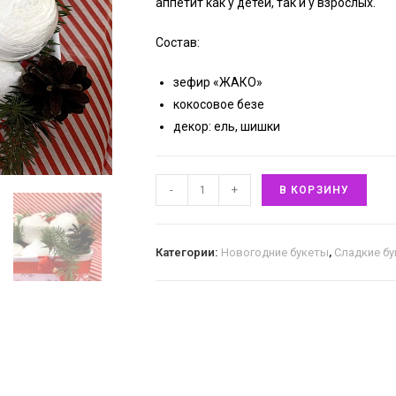
аппетит как у детей, так и у взрослых.
Cостав:
зефир «ЖАКО»
кокосовое безе
декор: ель, шишки
-
+
В КОРЗИНУ
Категории:
Новогодние букеты
,
Сладкие б