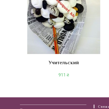
Учительский
911
₴
Свяжи