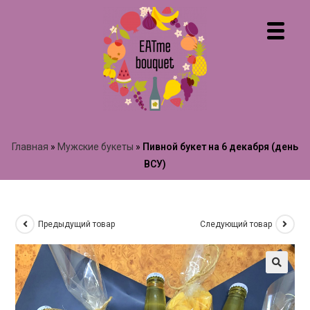
Главная
»
Мужские букеты
»
Пивной букет на 6 декабря (день
ВСУ)
Предыдущий товар
Следующий товар
🔍