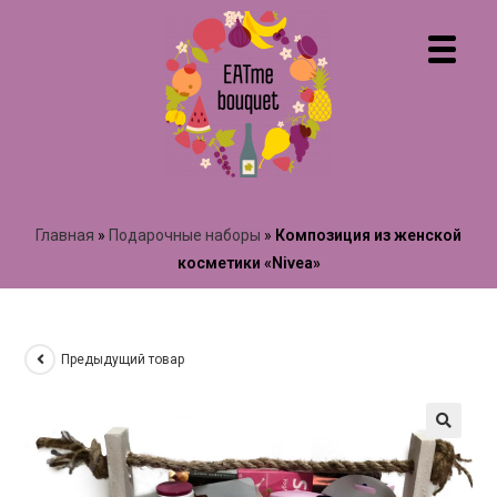
Главная
»
Подарочные наборы
»
Композиция из женской
косметики «Nivea»
Предыдущий товар
🔍