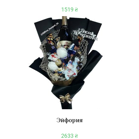
1519
₴
Эйфория
2633
₴