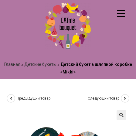
Главная
»
Детские букеты
»
Детский букет в шляпной коробке
«Mikki»
Предыдущий товар
Следующий товар
🔍