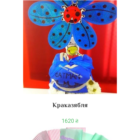
Краказябля
1620
₴