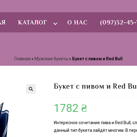
АЯ
КАТАЛОГ
О НАС
(097)32-45-
Главная
»
Мужские букеты
»
Букет с пивом и Red Bull
Букет с пивом и Red Bu
🔍
1782
₴
Интересное сочетание пива и Red Bull, 
данный тип букета зайдёт многим. В пе