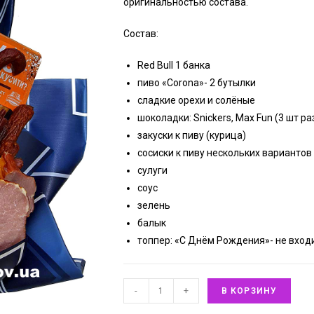
оригинальностью состава.
Состав:
Red Bull 1 банка
пиво «Corona»- 2 бутылки
сладкие орехи и солёные
шоколадки: Snickers, Max Fun (3 шт ра
закуски к пиву (курица)
сосиски к пиву нескольких вариантов
сулуги
соус
зелень
балык
топпер: «С Днём Рождения»- не вход
-
+
В КОРЗИНУ