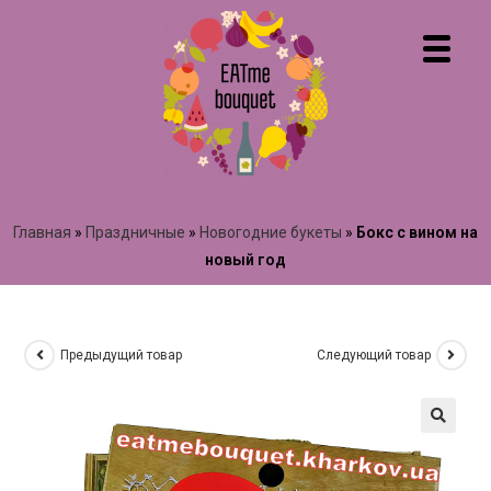
Главная
»
Праздничные
»
Новогодние букеты
»
Бокс с вином на
новый год
Предыдущий товар
Следующий товар
🔍