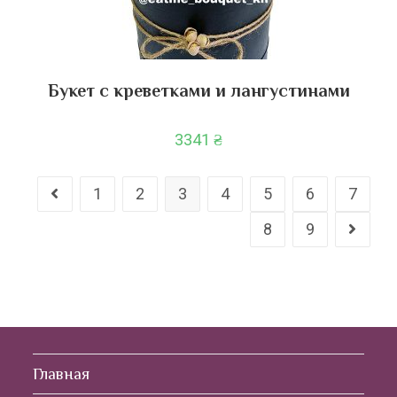
Букет с креветками и лангустинами
3341
₴
1
2
3
4
5
6
7
8
9
Главная